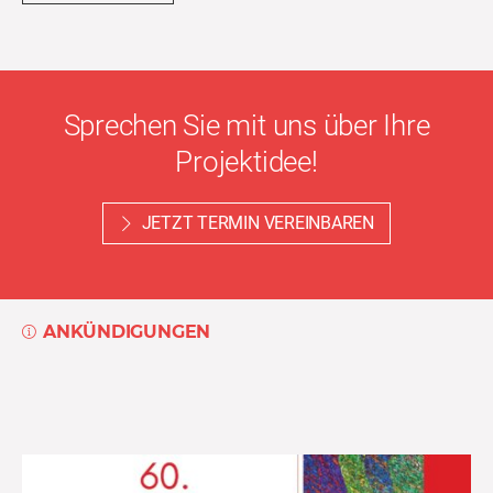
Sprechen Sie mit uns über Ihre
Projektidee!
JETZT TERMIN VEREINBAREN
ANKÜNDIGUNGEN