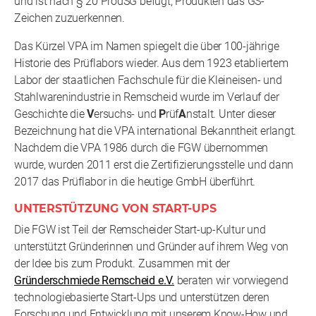
und ist nach § 20 ProdSG befugt, Produkten das GS-
Zeichen zuzuerkennen.
Das Kürzel VPA im Namen spiegelt die über 100-jährige
Historie des Prüflabors wieder. Aus dem 1923 etabliertem
Labor der staatlichen Fachschule für die Kleineisen- und
Stahlwarenindustrie in Remscheid wurde im Verlauf der
Geschichte die
V
ersuchs- und
P
rüf
A
nstalt. Unter dieser
Bezeichnung hat die VPA international Bekanntheit erlangt.
Nachdem die VPA 1986 durch die FGW übernommen
wurde, wurden 2011 erst die Zertifizierungsstelle und dann
2017 das Prüflabor in die heutige GmbH überführt.
UNTERSTÜTZUNG VON START-UPS
Die FGW ist Teil der Remscheider Start-up-Kultur und
unterstützt Gründerinnen und Gründer auf ihrem Weg von
der Idee bis zum Produkt. Zusammen mit der
Gründerschmiede Remscheid e.V.
beraten wir vorwiegend
technologiebasierte Start-Ups und unterstützen deren
Forschung und Entwicklung mit unserem Know-How und