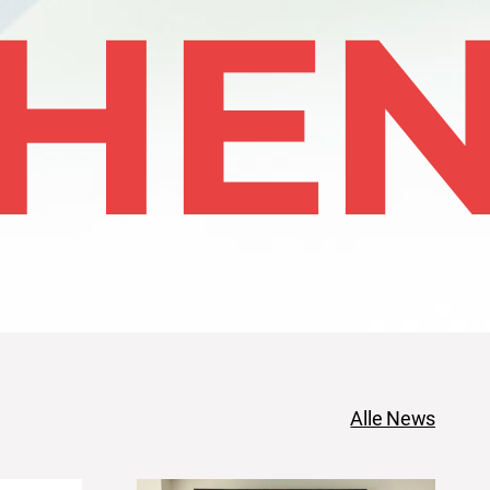
HE
Alle News