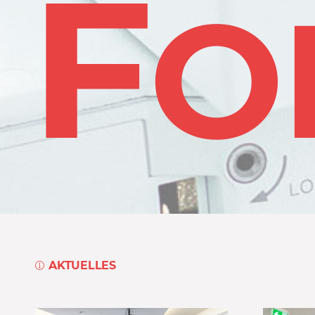
F
N
O
AKTUELLES