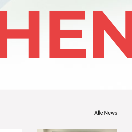
HE
Alle News