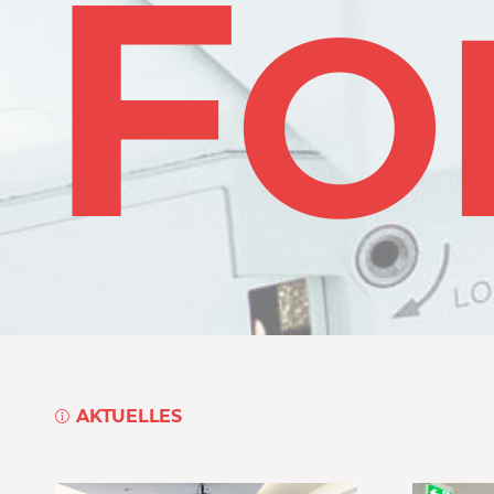
F
N
O
AKTUELLES