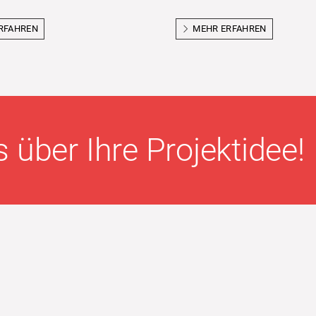
RFAHREN
MEHR ERFAHREN
 über Ihre Projektidee!