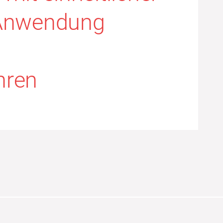
 Anwendung
hren