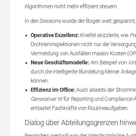
Algorithmen nicht mehr effizient steuern.
In den Sessions wurde der Bogen weit gespannt, 
Operative Exzellenz:
Kneifel skizzierte, wie
Pr
Drohneninspektionen nicht nur die Versorgung
Vermeidung von Ausfällen massiv Kosten (O
Neue Geschäftsmodelle:
Am Beispiel von
Vir
durch die intelligente Bündelung kleiner Anl
können.
Effizienz im Office:
Auch abseits der Stromnetz
Generativer KI
für Reporting und Compliance-
entlastet Fachkräfte von Routineaufgaben.
Dialog über Abteilungsgrenzen hinw
Besonders wertvoll war der interdisziplinäre A