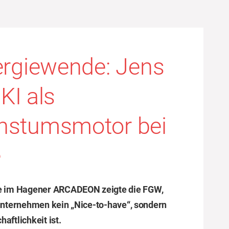
ergiewende: Jens
 KI als
chstumsmotor bei
e
e
im Hagener ARCADEON zeigte die FGW,
unternehmen kein „Nice-to-have“, sondern
aftlichkeit ist.