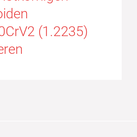
oiden
80CrV2 (1.2235)
eren