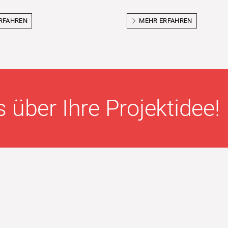
RFAHREN
MEHR ERFAHREN
 über Ihre Projektidee!