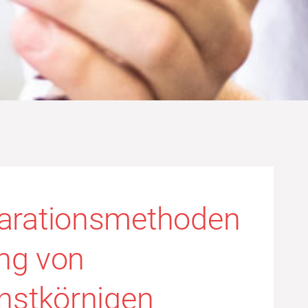
parationsmethoden
ung von
instkörnigen