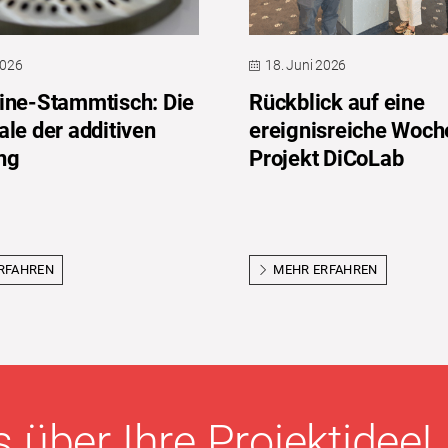
2026
18. Juni 2026
ine-Stammtisch: Die
Rückblick auf eine
ale der additiven
ereignisreiche Woch
ng
Projekt DiCoLab
RFAHREN
MEHR ERFAHREN
 über Ihre Projektidee!