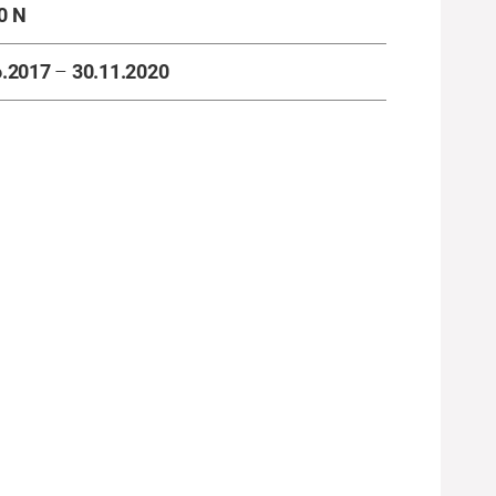
0 N
6.2017
–
30.11.2020