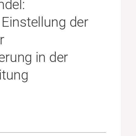
ndel:
Einstellung der
r
erung in der
itung